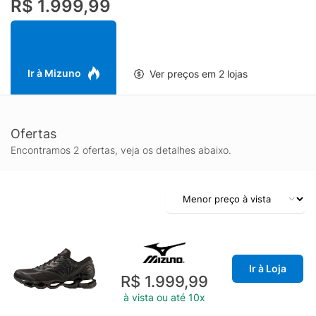
R$ 1.999,99
prolongado, com ajuste seguro no pé e sensação de suporte
durante a caminhada. O solado com a assinatura da tecnologia
Wave Prophecy ajuda na distribuição do impacto e na
estabilidade da pisada, tornando o modelo uma ótima opção
para rotina corrida, deslocamentos e ocasiões em que você
Ir à Mizuno
Ver preços em 2 lojas
precisa de um tênis resistente e confortável. Ideal para quem
procura um tênis preto masculino no tamanho 39 com visual
moderno, durabilidade e a confiabilidade da Mizuno.
Ofertas
Encontramos 2 ofertas, veja os detalhes abaixo.
Ir à Loja
R$ 1.999,99
à vista ou até 10x