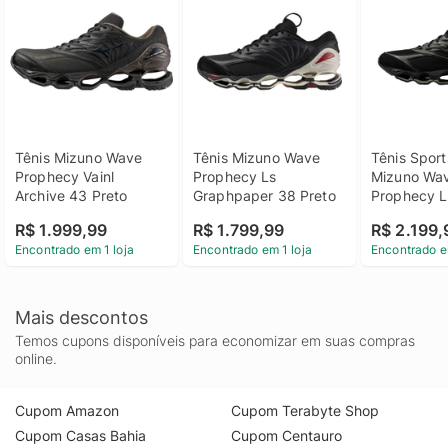
Tênis Mizuno Wave 
Tênis Mizuno Wave 
Tênis Sports
Prophecy Vainl 
Prophecy Ls 
Mizuno Wav
Archive 43 Preto
Graphpaper 38 Preto
Prophecy L
Maharishi 3
R$ 1.999,99
R$ 1.799,99
R$ 2.199,
Encontrado em 1 loja
Encontrado em 1 loja
Encontrado e
Mais descontos
Temos cupons disponíveis para economizar em suas compras
online.
Cupom Amazon
Cupom Terabyte Shop
Cupom Casas Bahia
Cupom Centauro