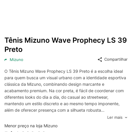
Tênis Mizuno Wave Prophecy LS 39
Preto
Compartilhar
Mizuno
O Tênis Mizuno Wave Prophecy LS 39 Preto é a escolha ideal
para quem busca um visual urbano com a identidade esportiva
clássica da Mizuno, combinando design marcante e
acabamento premium. Na cor preta, é fácil de coordenar com
diferentes looks do dia a dia, do casual ao streetwear,
mantendo um estilo discreto e ao mesmo tempo imponente,
além de oferecer presença com a silhueta robusta
característica da linha Wave Prophecy.
Ler mais
Desenvolvido para entregar conforto e estabilidade, o Mizuno
Menor preço na loja Mizuno
Wave Prophecy LS conta com construção pensada para uso