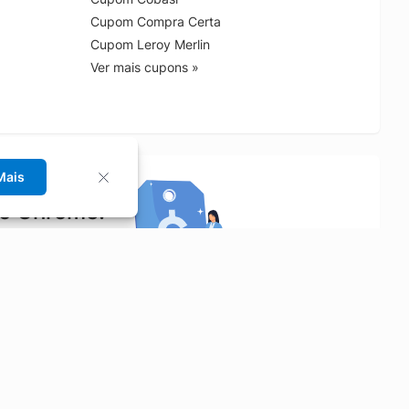
Cupom Compra Certa
Cupom Leroy Merlin
Ver mais cupons »
Mais
no Chrome!
rrinho de compras.
Saiba mais
Economizar
Siga-nos