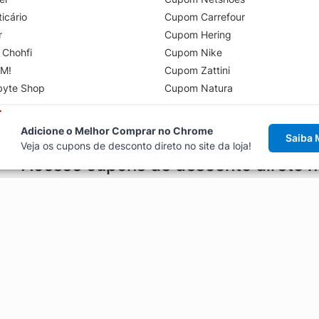
icário
Cupom Carrefour
r
Cupom Hering
 Chohfi
Cupom Nike
M!
Cupom Zattini
byte Shop
Cupom Natura
Adicione o Melhor Comprar no Chrome
Saiba 
Veja os cupons de desconto direto no site da loja!
Acesse cupons de desconto direto 
aviso de cupons antes de finalizar uma compra online, direto no ca
Explorar