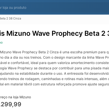
Beta 2 38 Cinza
is Mizuno Wave Prophecy Beta 2 
no
 Mizuno Wave Prophecy Beta 2 Cinza é uma escolha premium para q
l no dia a dia ou nos treinos. Com o design marcante da linha Wave 
tável e confortável, ideal para quem valoriza amortecimento consis
logia Wave Prophecy se destaca por contribuir para uma pisada mais
ajudando na estabilidade durante o uso. A entressola foi desenvolvi
endo treinos de rodagem, caminhadas e rotinas mais intensas, além 
l em material têxtil com estrutura reforçada promove ajuste seguro 
tura e no bem-estar dos pés. O acabamento na cor cinza combina fa
nto em cadarço permite regulagem personalizada para um encaixe 
reço na loja Mizuno
 com borracha de alta durabilidade foi projetado para proporcionar 
.299,99
a passada mais confiante. No tamanho 38, o Mizuno Wave Prophecy 