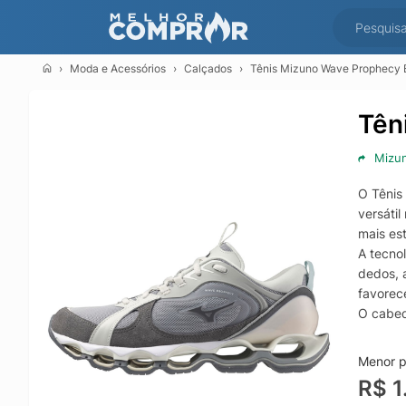
Moda e Acessórios
Calçados
Tênis Mizuno Wave Prophecy 
Tên
Mizu
O Tênis
versáti
mais es
A tecno
dedos, 
favorec
O cabeda
tempera
fechame
Menor p
O solado
R$ 1
para um