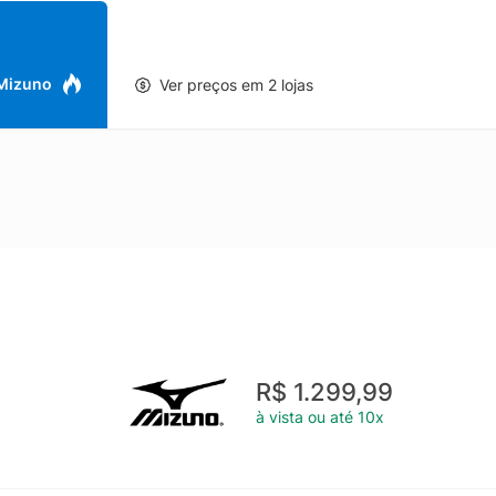
 e confortável, com construção pensada para acompanhar uma rotina
 Mizuno
Ver preços em 2 lojas
R$ 1.299,99
à vista ou até 10x