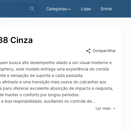
Categorias
Lojas
Entrar
38 Cinza
Compartilhar
uem busca alto desempenho aliado a um visual moderno e
Prophecy, este modelo entrega uma experiência de corrida
tente e sensação de suporte a cada passada.
 alinhada e uma transição mais suave do calcanhar aos
da para oferecer excelente absorção de impacto e resposta,
de manter o conforto por longos períodos.
e boa respirabilidade, auxiliando no controle de
cilmente com looks esportivos e casuais, enquanto o
Ler mais
firme.
tração e aderência em diferentes tipos de piso, contribuindo
Beta 2 é indicado para quem procura um tênis robusto,