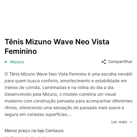
Tênis Mizuno Wave Neo Vista
Feminino
Compartilhar
Mizuno
O Tênis Mizuno Wave Neo Vista Feminino é uma escolha versátil
para quem busca conforto, amortecimento e estabilidade em
treinos de corrida, caminhadas e na rotina do dia a dia.
Desenvolvido pela Mizuno, o modelo combina um visual
moderno com construção pensada para acompanhar diferentes
ritmos, oferecendo uma sensação de passada mais suave e
segura em variadas superfícies.
O cabedal foi projetado para favorecer a ventilação e o ajuste
Ler mais
ao pé, ajudando a manter a sensação de frescor durante o uso
Menor preço na loja Centauro
e promovendo melhor calce. A estrutura do tênis contribui para