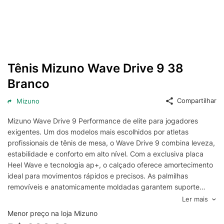
Tênis Mizuno Wave Drive 9 38
Branco
Compartilhar
Mizuno
Mizuno Wave Drive 9 Performance de elite para jogadores
exigentes. Um dos modelos mais escolhidos por atletas
profissionais de tênis de mesa, o Wave Drive 9 combina leveza,
estabilidade e conforto em alto nível. Com a exclusiva placa
Heel Wave e tecnologia ap+, o calçado oferece amortecimento
ideal para movimentos rápidos e precisos. As palmilhas
removíveis e anatomicamente moldadas garantem suporte
completo durante partidas intensas, enquanto o cabedal
Ler mais
AIRmesh proporciona ventilação superior, mantendo os pés
Menor preço na loja Mizuno
secos e confortáveis. Desempenho confiável para quem busca