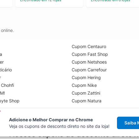
online.
Cupom Centauro
a
Cupom Fast Shop
er
Cupom Netshoes
icário
Cupom Carrefour
r
Cupom Hering
 Chohfi
Cupom Nike
M!
Cupom Zattini
byte Shop
Cupom Natura
Adicione o Melhor Comprar no Chrome
Saiba 
Veja os cupons de desconto direto no site da loja!
Acesse cupons de desconto direto 