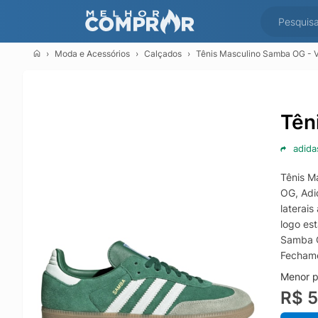
Moda e Acessórios
Calçados
Tênis Masculino Samba OG - 
Tên
adida
Tênis M
OG, Adi
laterai
logo es
Samba O
Fechame
Menor p
R$ 