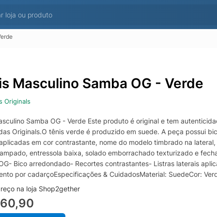
Verde
is Masculino Samba OG - Verde
s Originals
asculino Samba OG - Verde Este produto é original e tem autenticid
das Originals.O tênis verde é produzido em suede. A peça possui bico
s aplicadas em cor contrastante, nome do modelo timbrado na lateral
tampado, entressola baixa, solado emborrachado texturizado e fech
G- Bico arredondado- Recortes contrastantes- Listras laterais apl
nto por cadarçoEspecificações & CuidadosMaterial: SuedeCor: Verd
reço na loja Shop2gether
560,90