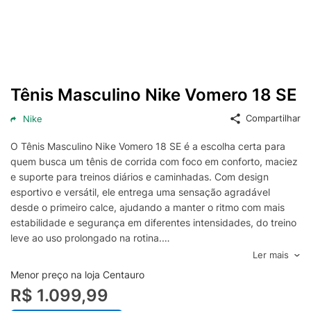
Tênis Masculino Nike Vomero 18 SE
Compartilhar
Nike
O Tênis Masculino Nike Vomero 18 SE é a escolha certa para
quem busca um tênis de corrida com foco em conforto, maciez
e suporte para treinos diários e caminhadas. Com design
esportivo e versátil, ele entrega uma sensação agradável
desde o primeiro calce, ajudando a manter o ritmo com mais
estabilidade e segurança em diferentes intensidades, do treino
leve ao uso prolongado na rotina.
O cabedal foi pensado para favorecer a ventilação e o ajuste
Ler mais
ao pé, oferecendo uma experiência mais confortável mesmo
Menor preço na loja Centauro
em longos períodos de uso. A entressola com amortecimento
R$ 1.099,99
responsivo contribui para passadas mais suaves, reduzindo o