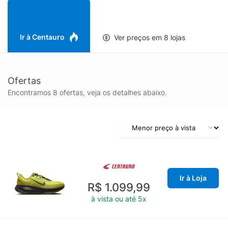
impacto e melhorando a transição do movimento, enquanto o
solado com boa tração auxilia no controle e na aderência em
superfícies urbanas.
Se você procura um tênis masculino Nike com perfil premium
Ir à Centauro
Ver preços em 8 lojas
para corrida, academia e dia a dia, o Nike Vomero 18 SE
combina performance e conforto em um visual moderno, ideal
para quem valoriza amortecimento e bem-estar a cada passo.
Ofertas
Encontramos 8 ofertas, veja os detalhes abaixo.
Ir à Loja
R$ 1.099,99
à vista ou até 5x