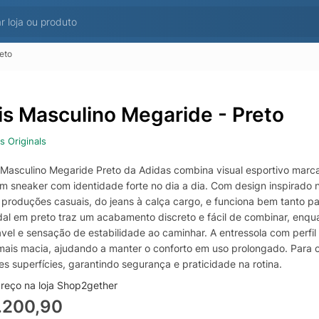
eto
is Masculino Megaride - Preto
s Originals
 Masculino Megaride Preto da Adidas combina visual esportivo marc
 sneaker com identidade forte no dia a dia. Com design inspirado na
a produções casuais, do jeans à calça cargo, e funciona bem tanto p
al em preto traz um acabamento discreto e fácil de combinar, enqua
ável e sensação de estabilidade ao caminhar. A entressola com perfi
mais macia, ajudando a manter o conforto em uso prolongado. Para 
es superfícies, garantindo segurança e praticidade na rotina.
reço na loja Shop2gether
.200,90