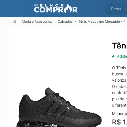
Moda e Acessórios
Calçados
Tênis Masculino Megaride - Pr
Tên
Adida
O Tênis
busca um
valoriz
O cabed
confort
pisada 
diferent
Menor p
R$ 1