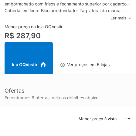
emborrachado com frisos e fechamento superior por cadarço.-
Cabedal em lona- Bico arredondado- Tag lateral da marca-
Palmilha com logo- Recorte lateral com aplicação em relevo-
Ler mais
Entressola em borracha- Solado com frisos antiderrapantes-
Menor preço na loja OQVestir
Fechamento por cadarçoEspecificações & Cuidados:Material:
R$ 287,90
TêxtilCor: BrancoMarca: Hering
Ir à OQVestir
Ver preços em 6 lojas
Ofertas
Encontramos 6 ofertas, veja os detalhes abaixo.