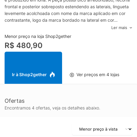
frontal e posterior sobreposto estendendo as laterais, lingueta
levemente acolchoada com nome da marca aplicado em cor
contrastante, logo da marca bordado na lateral em cor
contrastante, palmilha macia, entressola com superfície
Ler mais
levemente texturizada e detalhe de listras, solado
Menor preço na loja Shop2gether
emborrachado e fechamento superior por amarração em
R$ 480,90
cadarço.Especificações & Cuidados:Material:
LonaCor: PretoMarca: Tommy Hilfiger
Ir à Shop2gether
Ver preços em 4 lojas
Ofertas
Encontramos 4 ofertas, veja os detalhes abaixo.