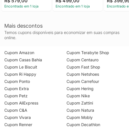
R$ 579,00
R$ 499,00
R$ 399,9
Jeans Preto 40
Calvin Klein Jeans 
Encontrado em 1 loja
Encontrado em 1 loja
Encontrado e
Branco 38
Mais descontos
Temos cupons disponíveis para economizar em suas compras
online.
Cupom Amazon
Cupom Terabyte Shop
Cupom Casas Bahia
Cupom Centauro
Cupom Le Biscuit
Cupom Fast Shop
Cupom Ri Happy
Cupom Netshoes
Cupom Ponto
Cupom Carrefour
Cupom Extra
Cupom Hering
Cupom Petz
Cupom Nike
Cupom AliExpress
Cupom Zattini
Cupom C&A
Cupom Natura
Cupom Vivara
Cupom Mobly
Cupom Renner
Cupom Decathlon