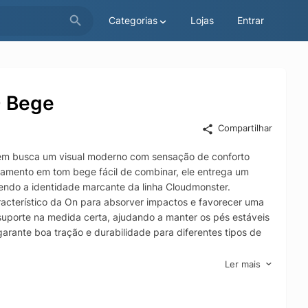
Categorias
Lojas
Entrar
- Bege
Compartilhar
uem busca um visual moderno com sensação de conforto
amento em tom bege fácil de combinar, ele entrega um
ntendo a identidade marcante da linha Cloudmonster.
racterístico da On para absorver impactos e favorecer uma
suporte na medida certa, ajudando a manter os pés estáveis
arante boa tração e durabilidade para diferentes tipos de
 leveza e personalidade, o Cloudmonster Void se destaca
Ler mais
 e presença, sem abrir mão de performance e acabamento