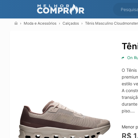
Moda e Acessórios
Calçados
Tênis Masculino Cloudmonster
Tên
On R
O Tênis
premium
estilo 
A const
transiç
durante
piso.
Se você
como um
Menor p
de alto 
R$ 1