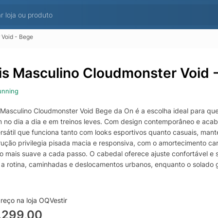
 Void - Bege
is Masculino Cloudmonster Void 
unning
 Masculino Cloudmonster Void Bege da On é a escolha ideal para q
 no dia a dia e em treinos leves. Com design contemporâneo e acab
versátil que funciona tanto com looks esportivos quanto casuais, ma
rução privilegia pisada macia e responsiva, com o amortecimento ca
ão mais suave a cada passo. O cabedal oferece ajuste confortável e 
 a rotina, caminhadas e deslocamentos urbanos, enquanto o solado g
 procura um tênis masculino On Running bege com foco em conforto,
a opção completa para acompanhar sua rotina com mais bem-estar
reço na loja OQVestir
nível.
.299,00