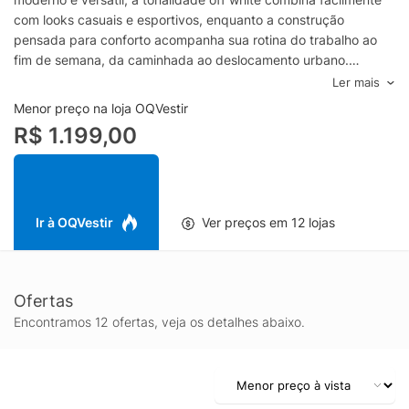
com looks casuais e esportivos, enquanto a construção
pensada para conforto acompanha sua rotina do trabalho ao
fim de semana, da caminhada ao deslocamento urbano.
Desenvolvido para oferecer uma pisada macia e responsiva, o
Ler mais
Cloud 6 Versa traz o DNA de amortecimento característico da
Menor preço na loja OQVestir
On, ajudando a reduzir o impacto e a manter a sensação de
R$ 1.199,00
leveza a cada passada. O cabedal prioriza respirabilidade e
ajuste confortável, favorecendo o uso prolongado sem abrir
mão de uma aparência premium, e o conjunto proporciona
estabilidade e boa tração para diferentes superfícies do
cotidiano.
Ir à OQVestir
Ver preços em 12 lojas
Ideal para quem procura um tênis masculino off white com foco
em conforto, estilo e praticidade, o On Cloud 6 Versa se
destaca pela proposta versátil: vai bem com jeans, calça jogger
Ofertas
e peças athleisure, entregando um visual bem alinhado com a
performance que você espera de um calçado esportivo.
Encontramos 12 ofertas, veja os detalhes abaixo.