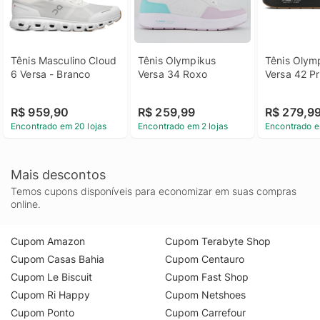
Tênis Masculino Cloud 
Tênis Olympikus 
Tênis Olymp
6 Versa - Branco
Versa 34 Roxo
Versa 42 Pr
R$ 959,90
R$ 259,99
R$ 279,9
Encontrado em 20 lojas
Encontrado em 2 lojas
Encontrado e
Mais descontos
Temos cupons disponíveis para economizar em suas compras
online.
Cupom Amazon
Cupom Terabyte Shop
Cupom Casas Bahia
Cupom Centauro
Cupom Le Biscuit
Cupom Fast Shop
Cupom Ri Happy
Cupom Netshoes
Cupom Ponto
Cupom Carrefour