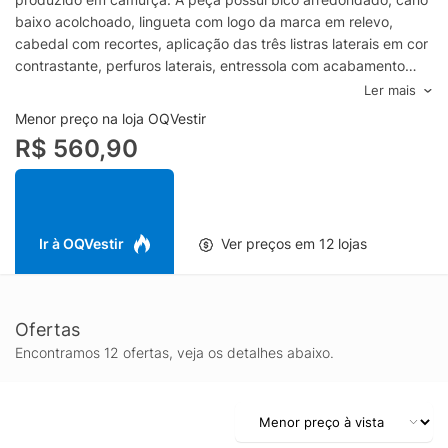
baixo acolchoado, lingueta com logo da marca em relevo,
cabedal com recortes, aplicação das três listras laterais em cor
contrastante, perfuros laterais, entressola com acabamento
texturizado, solado emborrachado com frisos e fechamento
Ler mais
superior por cadarço.- Cabedal em camurça- Bico
Menor preço na loja OQVestir
arredondado- Recortes estruturais- Três listras laterais em cor
R$ 560,90
contrastante- Lingueta com logo em relevo- Entressola
emborrachada- Solado com frisos- Fechamento por
cadarçoEspecificações & Cuidados:Material: CamurçaCor:
MarromMarca: Adidas Originals
Ir à OQVestir
Ver preços em 12 lojas
Ofertas
Encontramos 12 ofertas, veja os detalhes abaixo.