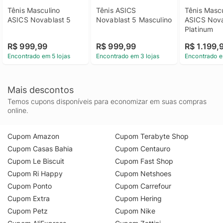
Tênis Masculino 
Tênis ASICS 
Tênis Mascu
ASICS Novablast 5
Novablast 5 Masculino
ASICS Nova
Platinum
R$ 999,99
R$ 999,99
R$ 1.199,
Encontrado em 5 lojas
Encontrado em 3 lojas
Encontrado e
Mais descontos
Temos cupons disponíveis para economizar em suas compras
online.
Cupom Amazon
Cupom Terabyte Shop
Cupom Casas Bahia
Cupom Centauro
Cupom Le Biscuit
Cupom Fast Shop
Cupom Ri Happy
Cupom Netshoes
Cupom Ponto
Cupom Carrefour
Cupom Extra
Cupom Hering
Cupom Petz
Cupom Nike