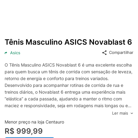
Tênis Masculino ASICS Novablast 6
Compartilhar
Asics
O Tênis Masculino ASICS Novablast 6 é uma excelente escolha
para quem busca um tênis de corrida com sensação de leveza,
retorno de energia e conforto para treinos variados.
Desenvolvido para acompanhar rotinas de corrida de rua e
treinos diários, o Novablast 6 entrega uma experiência mais
“elástica” a cada passada, ajudando a manter o ritmo com
maciez e responsividade, seja em rodagens mais longas ou em
sessões de intensidade moderada.
Ler mais
O cabedal prioriza ventilação e ajuste seguro ao pé,
Menor preço na loja Centauro
favorecendo a respirabilidade e o conforto ao longo do uso,
R$ 999,99
enquanto o conjunto de entressola e solado foi pensado para