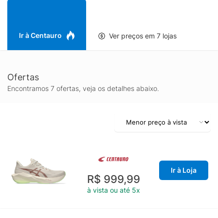
oferecer estabilidade compatível com a proposta do modelo e
boa tração no asfalto. Além do desempenho na corrida, o
ASICS Novablast 6 também se destaca como tênis masculino
versátil para rotina ativa, unindo visual esportivo e sensação de
Ir à Centauro
Ver preços em 7 lojas
bem-estar para quem passa muitas horas em movimento.
Ofertas
Encontramos 7 ofertas, veja os detalhes abaixo.
Ir à Loja
R$ 999,99
à vista ou até 5x