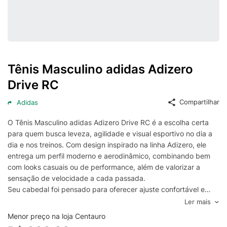
Tênis Masculino adidas Adizero
Drive RC
Compartilhar
Adidas
O Tênis Masculino adidas Adizero Drive RC é a escolha certa
para quem busca leveza, agilidade e visual esportivo no dia a
dia e nos treinos. Com design inspirado na linha Adizero, ele
entrega um perfil moderno e aerodinâmico, combinando bem
com looks casuais ou de performance, além de valorizar a
sensação de velocidade a cada passada.
Seu cabedal foi pensado para oferecer ajuste confortável e
suporte na medida certa, ajudando na estabilidade durante
Ler mais
caminhadas, corridas leves e atividades na academia. A
Menor preço na loja Centauro
construção favorece a ventilação para manter os pés mais