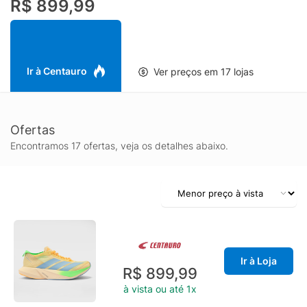
R$ 899,99
confortáveis por mais tempo, enquanto o fechamento em
cadarço permite regulagem precisa conforme o formato do pé.
Já o solado contribui para uma pisada mais segura, com boa
aderência em diferentes superfícies urbanas, acompanhando a
rotina com firmeza e confiança. Se você procura um tênis
Ir à Centauro
Ver preços em 17 lojas
masculino adidas Adizero para treinar, correr ou usar
diariamente com conforto e estilo esportivo, o Adizero Drive RC
é uma opção versátil e pronta para acompanhar seu ritmo.
Ofertas
Encontramos 17 ofertas, veja os detalhes abaixo.
Ir à Loja
R$ 899,99
à vista ou até 1x