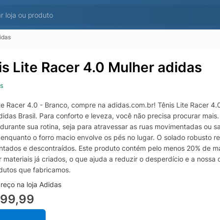
idas
is Lite Racer 4.0 Mulher adidas
s
te Racer 4.0 - Branco, compre na adidas.com.br! Tênis Lite Racer 4.0 
adidas Brasil. Para conforto e leveza, você não precisa procurar ma
 durante sua rotina, seja para atravessar as ruas movimentadas ou 
enquanto o forro macio envolve os pés no lugar. O solado robusto re
tados e descontraídos. Este produto contém pelo menos 20% de mate
ar materiais já criados, o que ajuda a reduzir o desperdício e a noss
dutos que fabricamos.
reço na loja Adidas
299,99