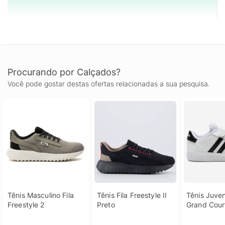
Procurando por Calçados?
Você pode gostar destas ofertas relacionadas a sua pesquisa.
Tênis Masculino Fila 
Tênis Fila Freestyle II 
Tênis Juven
Freestyle 2
Preto
Grand Court