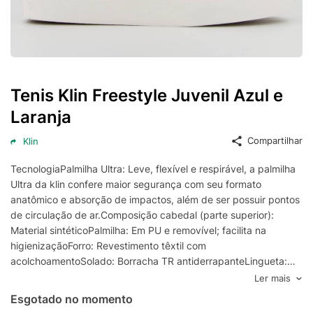
Tenis Klin Freestyle Juvenil Azul e
Laranja
Compartilhar
Klin
TecnologiaPalmilha Ultra: Leve, flexível e respirável, a palmilha
Ultra da klin confere maior segurança com seu formato
anatômico e absorção de impactos, além de ser possuir pontos
de circulação de ar.Composição cabedal (parte superior):
Material sintéticoPalmilha: Em PU e removível; facilita na
higienizaçãoForro: Revestimento têxtil com
acolchoamentoSolado: Borracha TR antiderrapanteLingueta:
Macia e flexívelCor predominante: AzulIndicado para:
Ler mais
CasualOrigem: NacionalGênero: UnissexIdade: JuvenilAjuste:
Esgotado no momento
ElásticoPeso aproximado: 600g o par nº 35