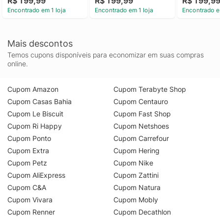
R$ 199,99
R$ 199,99
R$ 199,9
Encontrado em 1 loja
Encontrado em 1 loja
Encontrado e
Mais descontos
Temos cupons disponíveis para economizar em suas compras
online.
Cupom Amazon
Cupom Terabyte Shop
Cupom Casas Bahia
Cupom Centauro
Cupom Le Biscuit
Cupom Fast Shop
Cupom Ri Happy
Cupom Netshoes
Cupom Ponto
Cupom Carrefour
Cupom Extra
Cupom Hering
Cupom Petz
Cupom Nike
Cupom AliExpress
Cupom Zattini
Cupom C&A
Cupom Natura
Cupom Vivara
Cupom Mobly
Cupom Renner
Cupom Decathlon