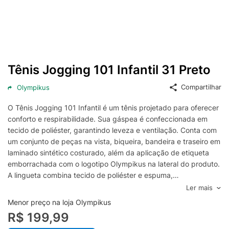
Tênis Jogging 101 Infantil 31 Preto
Compartilhar
Olympikus
O Tênis Jogging 101 Infantil é um tênis projetado para oferecer
conforto e respirabilidade. Sua gáspea é confeccionada em
tecido de poliéster, garantindo leveza e ventilação. Conta com
um conjunto de peças na vista, biqueira, bandeira e traseiro em
laminado sintético costurado, além da aplicação de etiqueta
emborrachada com o logotipo Olympikus na lateral do produto.
A lingueta combina tecido de poliéster e espuma,
proporcionando conforto adicional, e traz uma etiqueta
Ler mais
bordada com aplicação gráfica. O atacador é composto por
Menor preço na loja Olympikus
tecido poliéster texturizado, enquanto o forro em tecido
R$ 199,99
poliéster com espuma reforça a sensação de maciez ao