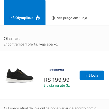
caminhar. A palmilha plana, feita de tecido poliéster e EVA,
inclui uma aplicação gráfica. Já o solado, desenvolvido com a
tecnologia EVASENSE, garante leveza e maciez a cada passo.
Ir à Olympikus
Ver preço em 1 loja
Ofertas
Encontramos 1 oferta, veja abaixo.
Ir à Loja
R$ 199,99
à vista ou até 3x
* O preço atual da loja online pode variar de acordo com o