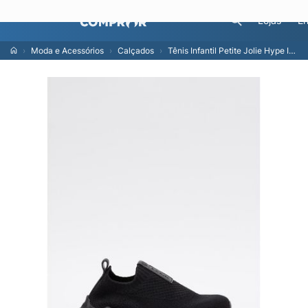
Lojas
En
Moda e Acessórios
Calçados
Tênis Infantil Petite Jolie Hype IN Preto/Preto - PJ5517IN 29