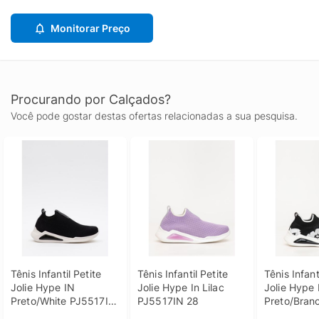
Monitorar Preço
Procurando por Calçados?
Você pode gostar destas ofertas relacionadas a sua pesquisa.
Tênis Infantil Petite 
Tênis Infantil Petite 
Tênis Infanti
Jolie Hype IN 
Jolie Hype In Lilac 
Jolie Hype I
Preto/White PJ5517IN 
PJ5517IN 28
Preto/Branc
33
PJ7749IN 