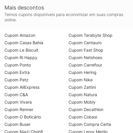
Mais descontos
Temos cupons disponíveis para economizar em suas compras
online.
Cupom Amazon
Cupom Terabyte Shop
Cupom Casas Bahia
Cupom Centauro
Cupom Le Biscuit
Cupom Fast Shop
Cupom Ri Happy
Cupom Netshoes
Cupom Ponto
Cupom Carrefour
Cupom Extra
Cupom Hering
Cupom Petz
Cupom Nike
Cupom AliExpress
Cupom Zattini
Cupom C&A
Cupom Natura
Cupom Vivara
Cupom Mobly
Cupom Renner
Cupom Decathlon
Cupom O Boticário
Cupom Cobasi
Cupom Buser
Cupom Compra Certa
Cupom Niazi Chohfi
Cupom Leroy Merlin