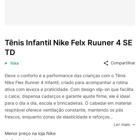
Tênis Infantil Nike Felx Ruuner 4 SE
TD
Compartilhar
Nike
Eleve o conforto e a performance das crianças com o Tênis
Nike Flex Runner 4 Infantil, criado para acompanhar a rotina
ativa com leveza e praticidade. Com design slip-on que facilita
o calce, dispensa cadarços e garante ajuste firme, ele é ideal
para o dia a dia, escola e brincadeiras. O cabedal em material
respirável oferece ventilação constante, mantendo os pés
frescos, enquanto zonas de elasticidade e reforços
estratégicos proporcionam suporte onde mais precisam.
Ler mais
A entressola macia com amortecimento responsivo absorve
Menor preço na loja Nike
impactos a cada passo, entregando transições suaves e