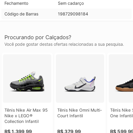
Fechamento
Sem cadarço
Código de Barras
198729098184
Procurando por Calçados?
Você pode gostar destas ofertas relacionadas a sua pesquisa.
Tênis Nike Air Max 95 
Tênis Nike Omni Multi-
Tênis Nike 
Nike x LEGO® 
Court Infantil
One Infantil
Collection Infantil
R$ 1.399,99
R$ 379,99
R$ 599,9