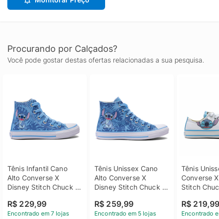
Procurando por Calçados?
Você pode gostar destas ofertas relacionadas a sua pesquisa.
Tênis Infantil Cano 
Tênis Unissex Cano 
Tênis Uniss
Alto Converse X 
Alto Converse X 
Converse X 
Disney Stitch Chuck 
Disney Stitch Chuck 
Stitch Chuc
Taylor All Star
Taylor All Star
All Star
R$ 229,99
R$ 259,99
R$ 219,9
Encontrado em 7 lojas
Encontrado em 5 lojas
Encontrado e