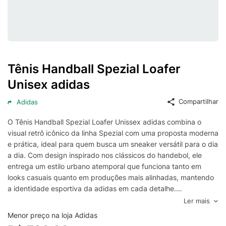
Tênis Handball Spezial Loafer
Unisex adidas
Compartilhar
Adidas
O Tênis Handball Spezial Loafer Unissex adidas combina o
visual retrô icônico da linha Spezial com uma proposta moderna
e prática, ideal para quem busca um sneaker versátil para o dia
a dia. Com design inspirado nos clássicos do handebol, ele
entrega um estilo urbano atemporal que funciona tanto em
looks casuais quanto em produções mais alinhadas, mantendo
a identidade esportiva da adidas em cada detalhe.
Pensado para uso prolongado, o Handball Spezial Loafer
Ler mais
prioriza conforto no calce e sensação de estabilidade ao
Menor preço na loja Adidas
caminhar, sendo uma ótima escolha para rotina, passeios e