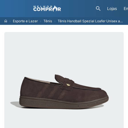
Lojas
En
Esporte e Lazer
Tênis
Tênis Handball Spezial Loafer Unisex adidas