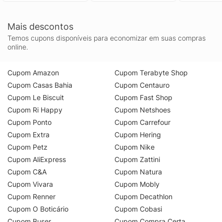
Mais descontos
Temos cupons disponíveis para economizar em suas compras
online.
Cupom Amazon
Cupom Terabyte Shop
Cupom Casas Bahia
Cupom Centauro
Cupom Le Biscuit
Cupom Fast Shop
Cupom Ri Happy
Cupom Netshoes
Cupom Ponto
Cupom Carrefour
Cupom Extra
Cupom Hering
Cupom Petz
Cupom Nike
Cupom AliExpress
Cupom Zattini
Cupom C&A
Cupom Natura
Cupom Vivara
Cupom Mobly
Cupom Renner
Cupom Decathlon
Cupom O Boticário
Cupom Cobasi
Cupom Buser
Cupom Compra Certa