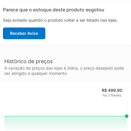
resistente e antiderrapanteEntressola: EVA leve, macio e
resistenteLingueta: Macia e acolchoadaCor predominante:
Parece que o estoque deste produto esgotou
BrancaIndicado para: TênisGênero: MasculinoOrigem:
Seja avisado quando o produto voltar a ser listado nas lojas.
NacionalAjuste: CadarçoPeso aproximado: 800g o par n° 40
Receber Aviso
Histórico de preços
A variação de preços das lojas é diária, o preço desejado pode
ser atingido a qualquer momento.
R$ 499,90
há 3 meses