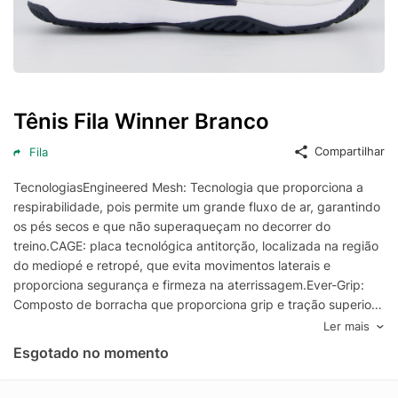
Tênis Fila Winner Branco
Compartilhar
Fila
TecnologiasEngineered Mesh: Tecnologia que proporciona a
respirabilidade, pois permite um grande fluxo de ar, garantindo
os pés secos e que não superaqueçam no decorrer do
treino.CAGE: placa tecnológica antitorção, localizada na região
do mediopé e retropé, que evita movimentos laterais e
proporciona segurança e firmeza na aterrissagem.Ever-Grip:
Composto de borracha que proporciona grip e tração superior
em superfícies secas ou molhadas.Composição cabedal (parte
Ler mais
superior): Sintético com partes em têxtilForro: Material têxtil
Esgotado no momento
com acolchoamento reforçado no calcanharPalmilha: Em EVA
forrada e removível; facilita na higienizaçãoSolado: Borracha