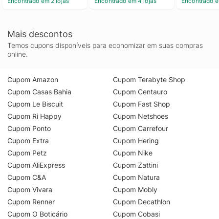
Encontrado em 2 lojas
Encontrado em 4 lojas
Encontrado e
Mais descontos
Temos cupons disponíveis para economizar em suas compras
online.
Cupom Amazon
Cupom Terabyte Shop
Cupom Casas Bahia
Cupom Centauro
Cupom Le Biscuit
Cupom Fast Shop
Cupom Ri Happy
Cupom Netshoes
Cupom Ponto
Cupom Carrefour
Cupom Extra
Cupom Hering
Cupom Petz
Cupom Nike
Cupom AliExpress
Cupom Zattini
Cupom C&A
Cupom Natura
Cupom Vivara
Cupom Mobly
Cupom Renner
Cupom Decathlon
Cupom O Boticário
Cupom Cobasi