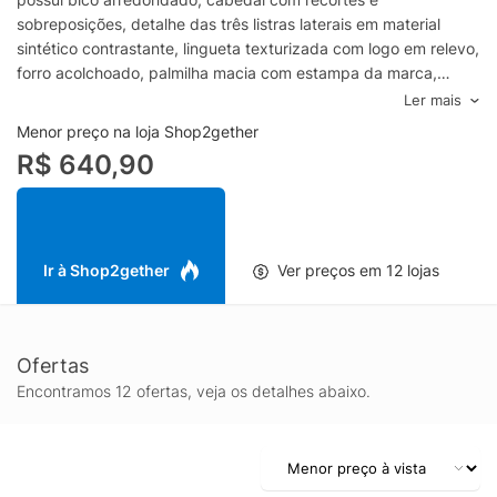
sobreposições, detalhe das três listras laterais em material
sintético contrastante, lingueta texturizada com logo em relevo,
forro acolchoado, palmilha macia com estampa da marca,
entressola em EVA com detalhe lateral do logo, solado
Ler mais
emborrachado com frisos, estampa animal print e fechamento
Menor preço na loja Shop2gether
por cadarço. - Produzido em couro com acabamento em pelo-
R$ 640,90
Estampa animal print- Bico arredondado- Recortes e
sobreposições no cabedal- Três listras laterais contrastantes-
Lingueta texturizada com logo em relevo- Entressola em EVA-
Solado emborrachado com frisos- Fechamento por cadarço-
Produto originalEspecificações & Cuidados:Material: CouroCor:
Ir à Shop2gether
Ver preços em 12 lojas
Animal PrintMarca: Adidas Originals
Ofertas
Encontramos 12 ofertas, veja os detalhes abaixo.