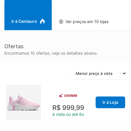
versátil equilibra amortecimento e resposta, enquanto a
estrutura do modelo reforça a estabilidade na região do
calcanhar e no mediopé para melhor transferência de força. Já
o solado com tração confiável contribui para aderência em
Ir à Centauro
Ver preços em 10 lojas
diferentes superfícies de academia, tornando o Nike Free
Metcon 7 um tênis feminino completo para elevar sua
performance com conforto e suporte.
Ofertas
Encontramos 10 ofertas, veja os detalhes abaixo.
Ir à Loja
R$ 999,99
à vista ou até 6x