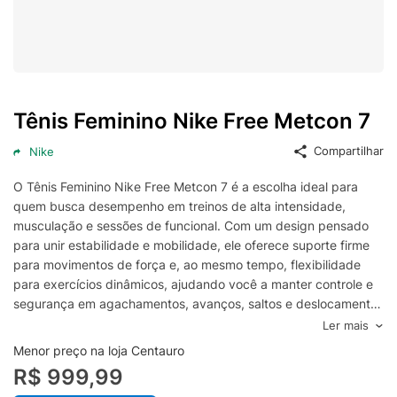
Tênis Feminino Nike Free Metcon 7
Compartilhar
Nike
O Tênis Feminino Nike Free Metcon 7 é a escolha ideal para
quem busca desempenho em treinos de alta intensidade,
musculação e sessões de funcional. Com um design pensado
para unir estabilidade e mobilidade, ele oferece suporte firme
para movimentos de força e, ao mesmo tempo, flexibilidade
para exercícios dinâmicos, ajudando você a manter controle e
segurança em agachamentos, avanços, saltos e deslocamentos
rápidos.
Ler mais
Seu cabedal proporciona ajuste confortável e sensação de
Menor preço na loja Centauro
firmeza no pé, favorecendo a ventilação durante o treino e
R$ 999,99
reduzindo distrações em séries longas. A entressola com perfil