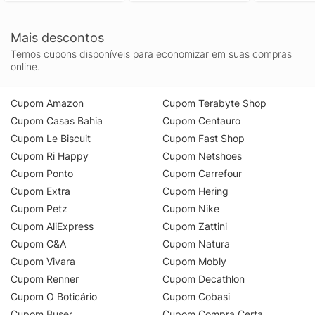
Mais descontos
Temos cupons disponíveis para economizar em suas compras
online.
Cupom Amazon
Cupom Terabyte Shop
Cupom Casas Bahia
Cupom Centauro
Cupom Le Biscuit
Cupom Fast Shop
Cupom Ri Happy
Cupom Netshoes
Cupom Ponto
Cupom Carrefour
Cupom Extra
Cupom Hering
Cupom Petz
Cupom Nike
Cupom AliExpress
Cupom Zattini
Cupom C&A
Cupom Natura
Cupom Vivara
Cupom Mobly
Cupom Renner
Cupom Decathlon
Cupom O Boticário
Cupom Cobasi
Cupom Buser
Cupom Compra Certa