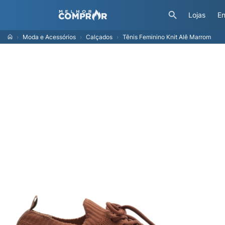
Lojas
En
Moda e Acessórios
Calçados
Tênis Feminino Knit Alê Marrom