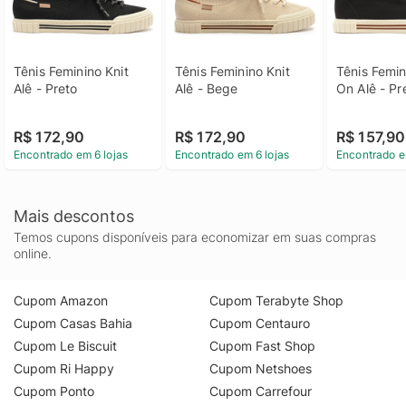
Tênis Feminino Knit 
Tênis Feminino Knit 
Tênis Femini
Alê - Preto
Alê - Bege
On Alê - Pr
R$ 172,90
R$ 172,90
R$ 157,90
Encontrado em 6 lojas
Encontrado em 6 lojas
Encontrado e
Mais descontos
Temos cupons disponíveis para economizar em suas compras
online.
Cupom Amazon
Cupom Terabyte Shop
Cupom Casas Bahia
Cupom Centauro
Cupom Le Biscuit
Cupom Fast Shop
Cupom Ri Happy
Cupom Netshoes
Cupom Ponto
Cupom Carrefour