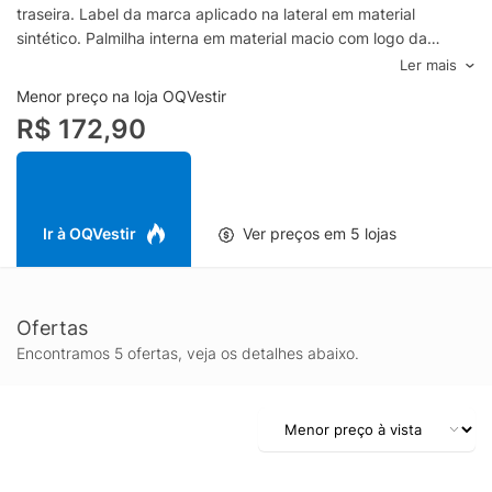
traseira. Label da marca aplicado na lateral em material
sintético. Palmilha interna em material macio com logo da
marca. Solado em borracha off white com perfil estruturado,
Ler mais
frisos laterais em marrom e acabamento serrilhado. Fechamento
Menor preço na loja OQVestir
por cadarço redondo na cor marrom.- Bico arredondado-
R$ 172,90
Cabedal em malha knit texturizada- Acabamento tipo meia no
cano com textura canelada- Puxador em fita na região traseira-
Label da marca na lateral- Solado off white estruturado com
frisos laterais em marrom- Fechamento por cadarço redondo
marromEspecificações & Cuidados:Limpar com pano úmido.
Ir à OQVestir
Ver preços em 5 lojas
Não lavar à máquina.Material: Malha knit sintéticaCor:
MarromMarca: Anacapri
Ofertas
Encontramos 5 ofertas, veja os detalhes abaixo.