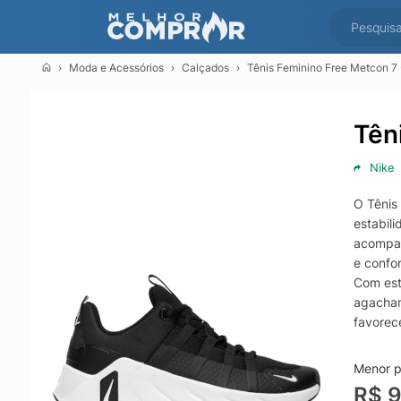
Moda e Acessórios
Calçados
Tênis Feminino Free Metcon 7 
Tên
Nike
O Tênis
estabil
acompan
e confo
Com est
agacham
favorece
perform
O cabeda
Menor p
entress
R$ 
pisadas