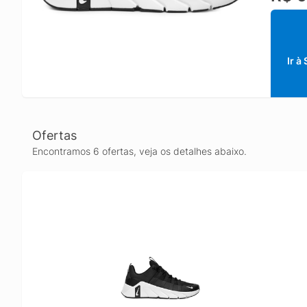
Na cor 
casuais
prepara
Ir à
Ofertas
Encontramos 6 ofertas, veja os detalhes abaixo.