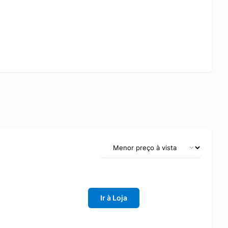
 combinar com looks de treino e também com produções
 para quem quer um calçado resistente, confortável e
ade.
Ir à Loja