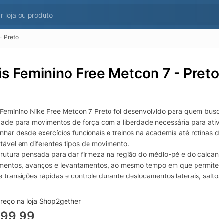
- Preto
is Feminino Free Metcon 7 - Preto
 Feminino Nike Free Metcon 7 Preto foi desenvolvido para quem bus
idade para movimentos de força com a liberdade necessária para ativ
har desde exercícios funcionais e treinos na academia até rotinas 
rtável em diferentes tipos de movimento.
rutura pensada para dar firmeza na região do médio-pé e do calcan
entos, avanços e levantamentos, ao mesmo tempo em que permite mo
 transições rápidas e controle durante deslocamentos laterais, salto
ance sem abrir mão do conforto.
l em material leve e respirável auxilia na ventilação durante o uso
reço na loja Shop2gether
ola com tecnologia de flexibilidade inspirada na linha Free promove
999,99
, enquanto o solado com boa tração oferece aderência para mudanças