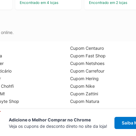
Encontrado em 4 lojas
Encontrado em 2 lojas
online.
Cupom Centauro
a
Cupom Fast Shop
er
Cupom Netshoes
icário
Cupom Carrefour
r
Cupom Hering
 Chohfi
Cupom Nike
M!
Cupom Zattini
byte Shop
Cupom Natura
Adicione o Melhor Comprar no Chrome
Saiba 
Veja os cupons de desconto direto no site da loja!
Acesse cupons de desconto direto 