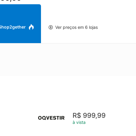
preta, este modelo entrega um visual esportivo e versátil, fácil de
. O Tênis Feminino Nike Free Metcon 7 Preto é uma escolha completa
do para acompanhar a evolução nos treinos com estilo e funcionalid
 Shop2gether
Ver preços em 6 lojas
R$ 999,99
à vista