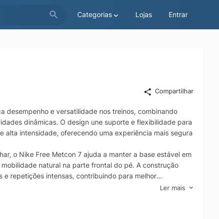
Categorias
Lojas
Entrar
Compartilhar
ca desempenho e versatilidade nos treinos, combinando
idades dinâmicas. O design une suporte e flexibilidade para
de alta intensidade, oferecendo uma experiência mais segura
har, o Nike Free Metcon 7 ajuda a manter a base estável em
bilidade natural na parte frontal do pé. A construção
s e repetições intensas, contribuindo para melhor
Ler mais
, mantendo a sensação de frescor ao longo do treino. A
 liberdade de movimentos e maior adaptação a diferentes
 de direção e estabilidade em diversas superfícies.