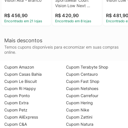
Vision Alta - Branco
Sportswear Court 
Vision Low 
Vision Low Next 
Nature - Branco
R$ 456,90
R$ 420,90
R$ 481,9
Encontrado em 21 lojas
Encontrado em 8 lojas
Encontrado e
Mais descontos
Temos cupons disponíveis para economizar em suas compras
online.
Cupom Amazon
Cupom Terabyte Shop
Cupom Casas Bahia
Cupom Centauro
Cupom Le Biscuit
Cupom Fast Shop
Cupom Ri Happy
Cupom Netshoes
Cupom Ponto
Cupom Carrefour
Cupom Extra
Cupom Hering
Cupom Petz
Cupom Nike
Cupom AliExpress
Cupom Zattini
Cupom C&A
Cupom Natura