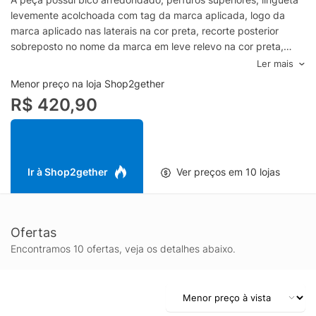
levemente acolchoada com tag da marca aplicada, logo da
marca aplicado nas laterais na cor preta, recorte posterior
sobreposto no nome da marca em leve relevo na cor preta,
forro levemente acolchoado, entressola com superfície
Ler mais
levemente texturizada, solado emborrachado, acabamento
Menor preço na loja Shop2gether
pespontado e fechamento superior por amarração em
R$ 420,90
cadarço.- Esta peça faz parte da linha Move To Zero Nike e é
feito com pelo menos 20% de conteúdo reciclado por peso,
oque reduz o resíduo e nossa pegada de carbono.- Forma
regular, sugerimos um número padrãoSKU: DH3158-
101_WHITEBLACKMaterial:
Ir à Shop2gether
Ver preços em 10 lojas
CouroCor: WHITEBLACKMarca: Nike- Produto nacionalizado,
entrega imediata.
Ofertas
Encontramos 10 ofertas, veja os detalhes abaixo.