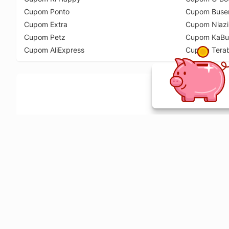
Cupom Ponto
Cupom Buse
Cupom Extra
Cupom Niazi
Cupom Petz
Cupom KaBu
Cupom AliExpress
Cupom Tera
Ative a extensão de descontos e receba 
Sobre o Melhor Comprar
O Melhor Comprar é especializado em cupons de desconto, c