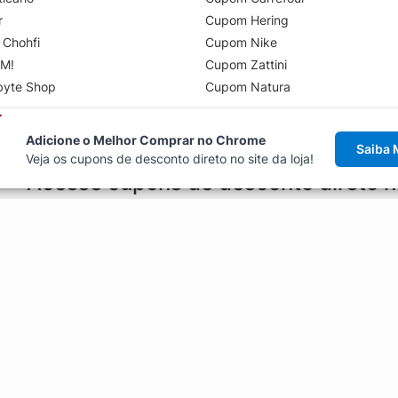
r
Cupom Hering
 Chohfi
Cupom Nike
M!
Cupom Zattini
byte Shop
Cupom Natura
Adicione o Melhor Comprar no Chrome
Saiba 
Veja os cupons de desconto direto no site da loja!
Acesse cupons de desconto direto 
aviso de cupons antes de finalizar uma compra online, direto no ca
Explorar
ódigos promocionais, ofertas e
Artigos