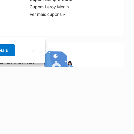
Cupom Leroy Merlin
Ver mais cupons »
Mais
no Chrome!
rrinho de compras.
Saiba mais
Economizar
Siga-nos
Aluguel de Carros
Facebook