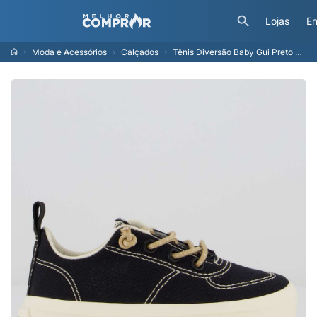
Lojas
En
Moda e Acessórios
Calçados
Tênis Diversão Baby Gui Preto e Dourado