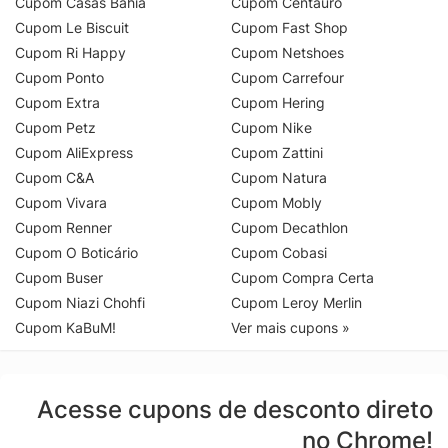
Cupom Casas Bahia
Cupom Centauro
Cupom Le Biscuit
Cupom Fast Shop
Cupom Ri Happy
Cupom Netshoes
Cupom Ponto
Cupom Carrefour
Cupom Extra
Cupom Hering
Cupom Petz
Cupom Nike
Cupom AliExpress
Cupom Zattini
Cupom C&A
Cupom Natura
Cupom Vivara
Cupom Mobly
Cupom Renner
Cupom Decathlon
Cupom O Boticário
Cupom Cobasi
Cupom Buser
Cupom Compra Certa
Cupom Niazi Chohfi
Cupom Leroy Merlin
Cupom KaBuM!
Ver mais cupons »
Acesse cupons de desconto direto
no Chrome!