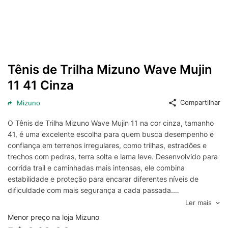
Tênis de Trilha Mizuno Wave Mujin
11 41 Cinza
Compartilhar
Mizuno
O Tênis de Trilha Mizuno Wave Mujin 11 na cor cinza, tamanho
41, é uma excelente escolha para quem busca desempenho e
confiança em terrenos irregulares, como trilhas, estradões e
trechos com pedras, terra solta e lama leve. Desenvolvido para
corrida trail e caminhadas mais intensas, ele combina
estabilidade e proteção para encarar diferentes níveis de
dificuldade com mais segurança a cada passada.
A tecnologia de amortecimento da Mizuno trabalha para
Ler mais
oferecer uma passada macia sem perder a resposta, ajudando
Menor preço na loja Mizuno
a reduzir o impacto em descidas e em trechos mais duros. A