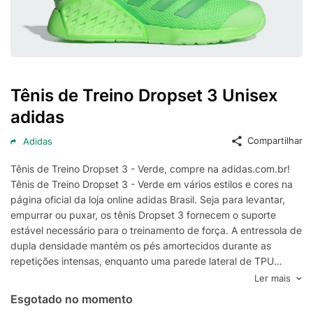
Tênis de Treino Dropset 3 Unisex
adidas
Compartilhar
Adidas
Tênis de Treino Dropset 3 - Verde, compre na adidas.com.br!
Tênis de Treino Dropset 3 - Verde em vários estilos e cores na
página oficial da loja online adidas Brasil. Seja para levantar,
empurrar ou puxar, os tênis Dropset 3 fornecem o suporte
estável necessário para o treinamento de força. A entressola de
dupla densidade mantém os pés amortecidos durante as
repetições intensas, enquanto uma parede lateral de TPU
bloqueia o mediopé. adidas HEAT.RDY mantém os pés frescos
Ler mais
mesmo quando o treino esquenta. Mais largos do que o
Esgotado no momento
caimento padrão, esse tênis contêm confortavelmente qualquer