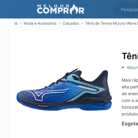
Moda e Acessórios
Calçados
Tênis de Tennis Mizuno Wave E
Tên
Mizu
Mais rá
alta pe
de ener
com a a
tornoze
produto
Esgot