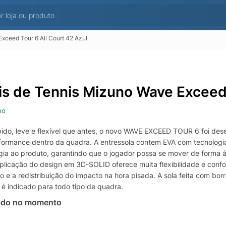
xceed Tour 6 All Court 42 Azul
is de Tennis Mizuno Wave Exceed 
no
pido, leve e flexível que antes, o novo WAVE EXCEED TOUR 6 foi de
rformance dentro da quadra. A entressola contem EVA com tecnolo
gia ao produto, garantindo que o jogador possa se mover de forma á
plicação do design em 3D-SOLID oferece muita flexibilidade e conf
lo e a redistribuição do impacto na hora pisada. A sola feita com bo
 é indicado para todo tipo de quadra.
ado no momento