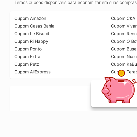
Temos cupons disponíveis para economizar em suas compras 
Cupom Amazon
Cupom C&A
Cupom Casas Bahia
Cupom Vivar
Cupom Le Biscuit
Cupom Renn
Cupom Ri Happy
Cupom O Bot
Cupom Ponto
Cupom Buse
Cupom Extra
Cupom Niazi
Cupom Petz
Cupom KaBu
Cupom AliExpress
Cupom Tera
Ative a extensão de descontos e receba 