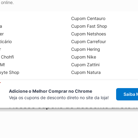
online.
Cupom Centauro
a
Cupom Fast Shop
er
Cupom Netshoes
icário
Cupom Carrefour
r
Cupom Hering
 Chohfi
Cupom Nike
M!
Cupom Zattini
byte Shop
Cupom Natura
Adicione o Melhor Comprar no Chrome
Saiba 
Veja os cupons de desconto direto no site da loja!
Acesse cupons de desconto direto 
aviso de cupons antes de finalizar uma compra online, direto no ca