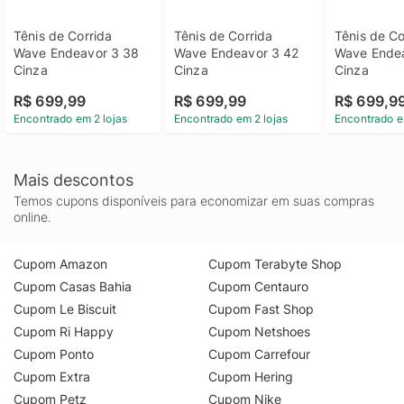
Tênis de Corrida 
Tênis de Corrida 
Tênis de Co
Wave Endeavor 3 38 
Wave Endeavor 3 42 
Wave Endea
Cinza
Cinza
Cinza
R$ 699,99
R$ 699,99
R$ 699,9
Encontrado em 2 lojas
Encontrado em 2 lojas
Encontrado e
Mais descontos
Temos cupons disponíveis para economizar em suas compras
online.
Cupom Amazon
Cupom Terabyte Shop
Cupom Casas Bahia
Cupom Centauro
Cupom Le Biscuit
Cupom Fast Shop
Cupom Ri Happy
Cupom Netshoes
Cupom Ponto
Cupom Carrefour
Cupom Extra
Cupom Hering
Cupom Petz
Cupom Nike