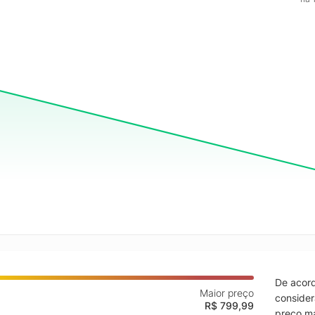
De acord
Maior preço
consider
R$ 799,99
preço ma