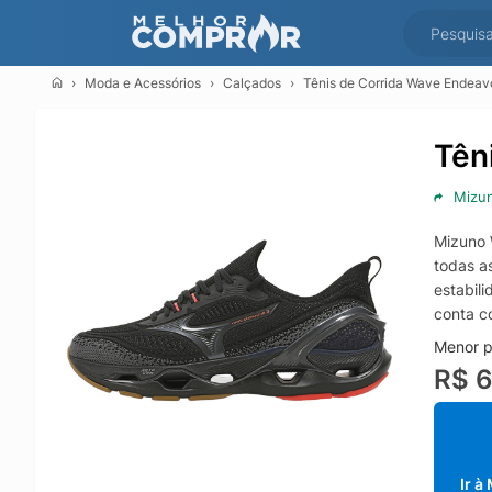
Moda e Acessórios
Calçados
Tênis de Corrida Wave Endeavo
Tên
Mizu
Mizuno 
todas a
estabil
conta c
Menor p
R$ 
Ir à