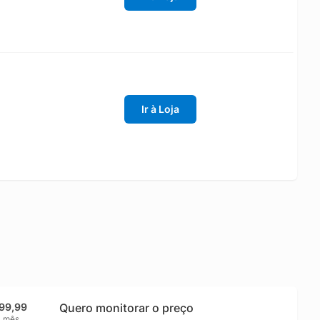
Ir à Loja
99,99
Quero monitorar o preço
1 mês