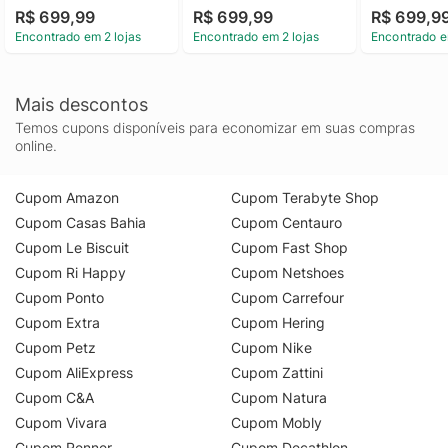
R$ 699,99
R$ 699,99
R$ 699,9
Encontrado em 2 lojas
Encontrado em 2 lojas
Encontrado e
Mais descontos
Temos cupons disponíveis para economizar em suas compras
online.
Cupom Amazon
Cupom Terabyte Shop
Cupom Casas Bahia
Cupom Centauro
Cupom Le Biscuit
Cupom Fast Shop
Cupom Ri Happy
Cupom Netshoes
Cupom Ponto
Cupom Carrefour
Cupom Extra
Cupom Hering
Cupom Petz
Cupom Nike
Cupom AliExpress
Cupom Zattini
Cupom C&A
Cupom Natura
Cupom Vivara
Cupom Mobly
Cupom Renner
Cupom Decathlon