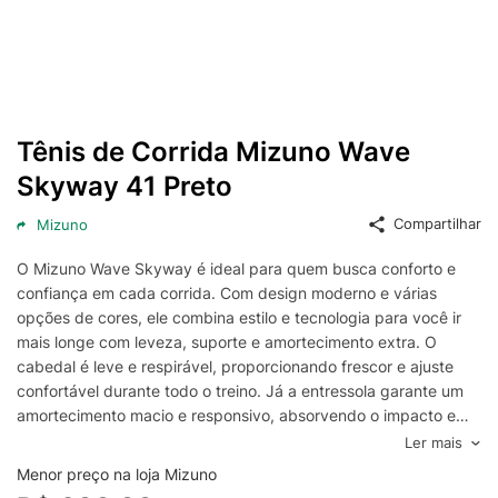
Tênis de Corrida Mizuno Wave
Skyway 41 Preto
Compartilhar
Mizuno
O Mizuno Wave Skyway é ideal para quem busca conforto e
confiança em cada corrida. Com design moderno e várias
opções de cores, ele combina estilo e tecnologia para você ir
mais longe com leveza, suporte e amortecimento extra. O
cabedal é leve e respirável, proporcionando frescor e ajuste
confortável durante todo o treino. Já a entressola garante um
amortecimento macio e responsivo, absorvendo o impacto e
devolvendo energia a cada passo. A sola oferece mais
Ler mais
aderência e durabilidade, perfeita para acompanhar sua rotina
Menor preço na loja Mizuno
de treinos.