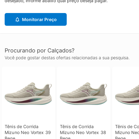
desejado, informe abaixo qual preço deseja pagar.
Monitorar Preço
Procurando por Calçados?
Você pode gostar destas ofertas relacionadas a sua pesquisa.
Tênis de Corrida 
Tênis de Corrida 
Tênis de Co
Mizuno Neo Vortex 39 
Mizuno Neo Vortex 38 
Mizuno Neo
Bege
Bege
Bege