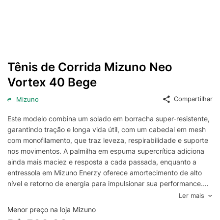
Tênis de Corrida Mizuno Neo
Vortex 40 Bege
Compartilhar
Mizuno
Este modelo combina um solado em borracha super-resistente,
garantindo tração e longa vida útil, com um cabedal em mesh
com monofilamento, que traz leveza, respirabilidade e suporte
nos movimentos. A palmilha em espuma supercrítica adiciona
ainda mais maciez e resposta a cada passada, enquanto a
entressola em Mizuno Enerzy oferece amortecimento de alto
nível e retorno de energia para impulsionar sua performance.
Perfeito para quem busca sentir uma nova evolução na corrida,
Ler mais
este é o modelo ideal para corredores que já deram os
Menor preço na loja Mizuno
primeiros passos e querem ir além a cada treino.