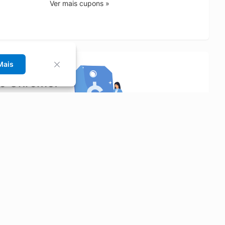
Ver mais cupons »
Mais
no Chrome!
rrinho de compras.
Saiba mais
Economizar
Siga-nos
Aluguel de Carros
Facebook
Categorias
Instagram