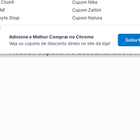
 Chohfi
Cupom Nike
M!
Cupom Zattini
byte Shop
Cupom Natura
Adicione o Melhor Comprar no Chrome
Saiba 
Veja os cupons de desconto direto no site da loja!
Acesse cupons de desconto direto 
aviso de cupons antes de finalizar uma compra online, direto no ca
Explorar
ódigos promocionais, ofertas e
Artigos
Black Friday