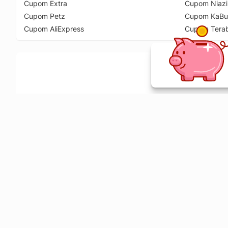
Cupom Extra
Cupom Niazi
Cupom Petz
Cupom KaBu
Cupom AliExpress
Cupom Tera
Ative a extensão de descontos e receba 
Sobre o Melhor Comprar
O Melhor Comprar é especializado em cupons de desconto, c
comparador de preços em mais de 1900 lojas online.