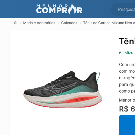
Moda e Acessórios
Calçados
Tênis de Corrida Mizuno Neo A
Tên
Mizu
Com um 
com mon
nitrogê
para qu
como pa
Menor p
R$ 