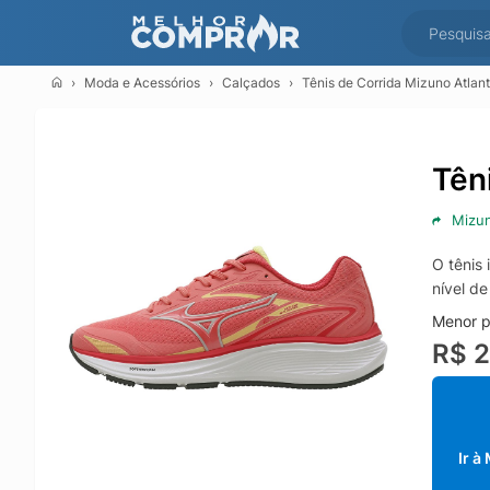
Moda e Acessórios
Calçados
Tênis de Corrida Mizuno Atlant
Tên
Mizu
O tênis
nível d
Menor p
R$ 
Ir à