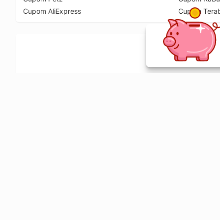
Cupom AliExpress
Cupom Tera
Ative a extensão de descontos e receba 
Sobre o Melhor Comprar
O Melhor Comprar é especializado em cupons de desconto, c
comparador de preços em mais de 1900 lojas online.