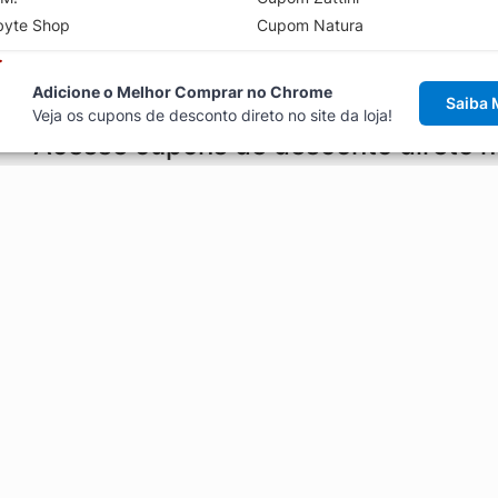
byte Shop
Cupom Natura
Adicione o Melhor Comprar no Chrome
Saiba 
Veja os cupons de desconto direto no site da loja!
Acesse cupons de desconto direto 
aviso de cupons antes de finalizar uma compra online, direto no ca
Explorar
ódigos promocionais, ofertas e
Artigos
Black Friday
Enviar Cupom
Fale Conosco