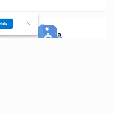
Mais
no Chrome!
rrinho de compras.
Saiba mais
Economizar
Siga-nos
Aluguel de Carros
Facebook
Categorias
Instagram
Cupons
Youtube
Extensão