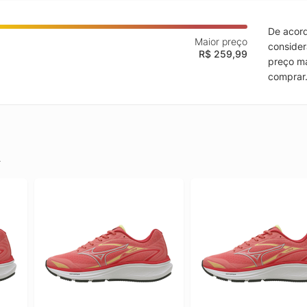
De acord
Maior preço
consider
R$ 259,99
preço ma
comprar
.