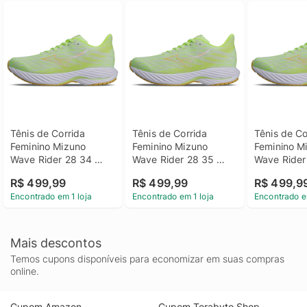
Tênis de Corrida 
Tênis de Corrida 
Tênis de Co
Feminino Mizuno 
Feminino Mizuno 
Feminino Mi
Wave Rider 28 34 
Wave Rider 28 35 
Wave Rider 
Verde
Verde
Verde
R$ 499,99
R$ 499,99
R$ 499,9
Encontrado em 1 loja
Encontrado em 1 loja
Encontrado e
Mais descontos
Temos cupons disponíveis para economizar em suas compras
online.
Cupom Amazon
Cupom Terabyte Shop