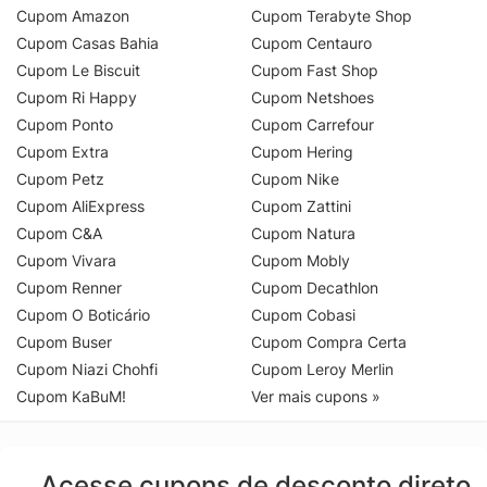
Cupom Amazon
Cupom Terabyte Shop
Cupom Casas Bahia
Cupom Centauro
Cupom Le Biscuit
Cupom Fast Shop
Cupom Ri Happy
Cupom Netshoes
Cupom Ponto
Cupom Carrefour
Cupom Extra
Cupom Hering
Cupom Petz
Cupom Nike
Cupom AliExpress
Cupom Zattini
Cupom C&A
Cupom Natura
Cupom Vivara
Cupom Mobly
Cupom Renner
Cupom Decathlon
Cupom O Boticário
Cupom Cobasi
Cupom Buser
Cupom Compra Certa
Cupom Niazi Chohfi
Cupom Leroy Merlin
Cupom KaBuM!
Ver mais cupons »
Acesse cupons de desconto direto