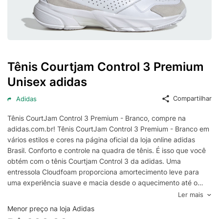
Tênis Courtjam Control 3 Premium
Unisex adidas
Compartilhar
Adidas
Tênis CourtJam Control 3 Premium - Branco, compre na
adidas.com.br! Tênis CourtJam Control 3 Premium - Branco em
vários estilos e cores na página oficial da loja online adidas
Brasil. Conforto e controle na quadra de tênis. É isso que você
obtém com o tênis Courtjam Control 3 da adidas. Uma
entressola Cloudfoam proporciona amortecimento leve para
uma experiência suave e macia desde o aquecimento até o
ponto decisivo. Criada com couro macio, a parte superior inclui
Ler mais
orifícios de ventilação para garantir que o ar fresco flua em
Menor preço na loja Adidas
torno de seus pés. O Torsion System e o solado Adiwear