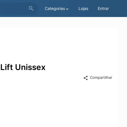
Categorias
Lojas
Entrar
Lift Unissex
Compartilhar