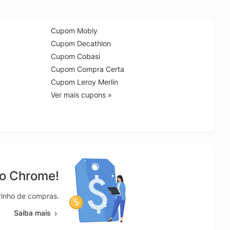
Cupom Mobly
Cupom Decathlon
Cupom Cobasi
Cupom Compra Certa
Cupom Leroy Merlin
Ver mais cupons »
no Chrome!
rrinho de compras.
Saiba mais