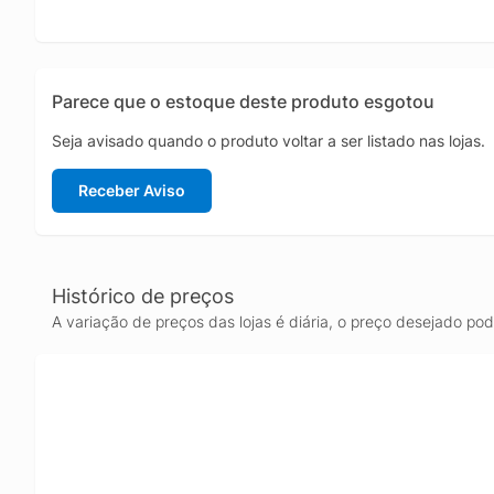
Parece que o estoque deste produto esgotou
Seja avisado quando o produto voltar a ser listado nas lojas.
Receber Aviso
Histórico de preços
A variação de preços das lojas é diária, o preço desejado po