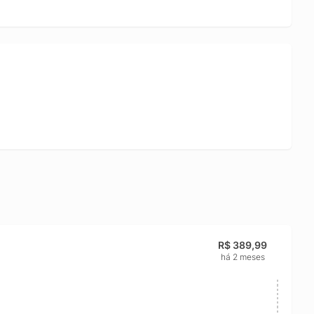
R$ 389,99
há 2 meses