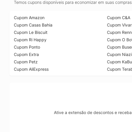
Temos cupons disponíveis para economizar em suas compras 
Cupom Amazon
Cupom C&A
Cupom Casas Bahia
Cupom Vivar
Cupom Le Biscuit
Cupom Renn
Cupom Ri Happy
Cupom O Bot
Cupom Ponto
Cupom Buse
Cupom Extra
Cupom Niazi
Cupom Petz
Cupom KaBu
Cupom AliExpress
Cupom Tera
Ative a extensão de descontos e receba 