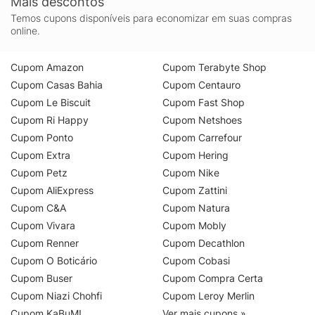
Mais descontos
Temos cupons disponíveis para economizar em suas compras
online.
Cupom Amazon
Cupom Terabyte Shop
Cupom Casas Bahia
Cupom Centauro
Cupom Le Biscuit
Cupom Fast Shop
Cupom Ri Happy
Cupom Netshoes
Cupom Ponto
Cupom Carrefour
Cupom Extra
Cupom Hering
Cupom Petz
Cupom Nike
Cupom AliExpress
Cupom Zattini
Cupom C&A
Cupom Natura
Cupom Vivara
Cupom Mobly
Cupom Renner
Cupom Decathlon
Cupom O Boticário
Cupom Cobasi
Cupom Buser
Cupom Compra Certa
Cupom Niazi Chohfi
Cupom Leroy Merlin
Cupom KaBuM!
Ver mais cupons »