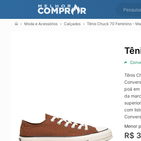
Moda e Acessórios
Calçados
Tênis Chuck 70 Feminino - M
Tên
Conv
Tênis C
Convers
poá em 
da marc
superio
com lis
Conver
Menor p
R$ 