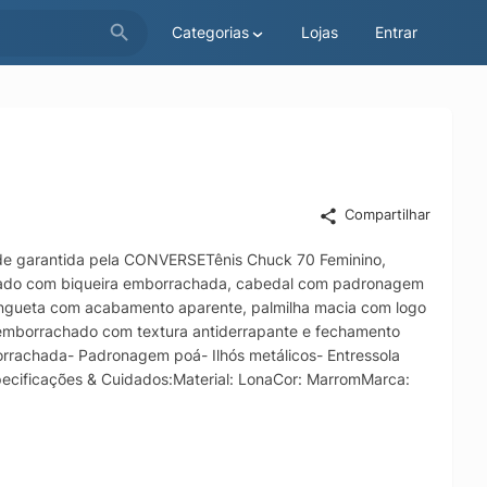
Categorias
Lojas
Entrar
Compartilhar
dade garantida pela CONVERSETênis Chuck 70 Feminino,
ndado com biqueira emborrachada, cabedal com padronagem
 lingueta com acabamento aparente, palmilha macia com logo
 emborrachado com textura antiderrapante e fechamento
orrachada- Padronagem poá- Ilhós metálicos- Entressola
ecificações & Cuidados:Material: LonaCor: MarromMarca: