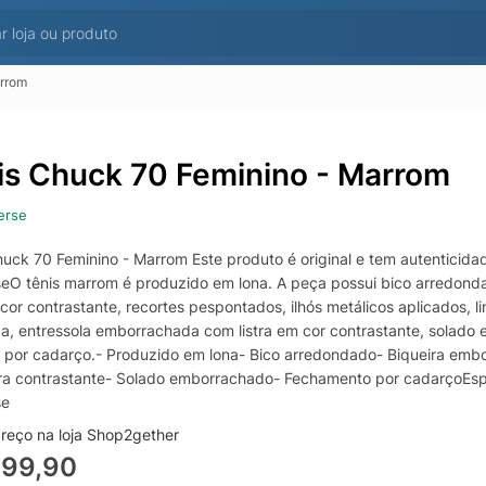
arrom
is Chuck 70 Feminino - Marrom
erse
huck 70 Feminino - Marrom Este produto é original e tem autentici
eO tênis marrom é produzido em lona. A peça possui bico arredo
cor contrastante, recortes pespontados, ilhós metálicos aplicados,
a, entressola emborrachada com listra em cor contrastante, solado
r por cadarço.- Produzido em lona- Bico arredondado- Biqueira emb
tra contrastante- Solado emborrachado- Fechamento por cadarçoEsp
se
reço na loja Shop2gether
399,90