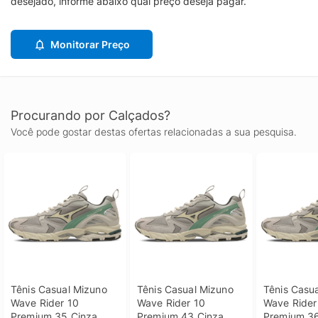
desejado, informe abaixo qual preço deseja pagar.
Monitorar Preço
Procurando por Calçados?
Você pode gostar destas ofertas relacionadas a sua pesquisa.
Tênis Casual Mizuno 
Tênis Casual Mizuno 
Tênis Casua
Wave Rider 10 
Wave Rider 10 
Wave Rider 
Premium 35 Cinza
Premium 43 Cinza
Premium 36