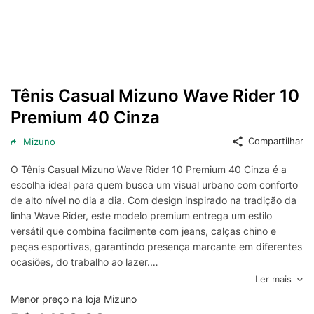
Tênis Casual Mizuno Wave Rider 10
Premium 40 Cinza
Compartilhar
Mizuno
O Tênis Casual Mizuno Wave Rider 10 Premium 40 Cinza é a
escolha ideal para quem busca um visual urbano com conforto
de alto nível no dia a dia. Com design inspirado na tradição da
linha Wave Rider, este modelo premium entrega um estilo
versátil que combina facilmente com jeans, calças chino e
peças esportivas, garantindo presença marcante em diferentes
ocasiões, do trabalho ao lazer.
A construção foi pensada para proporcionar uma experiência
Ler mais
de uso agradável ao longo do dia, com ajuste seguro no
Menor preço na loja Mizuno
tamanho 40 e sensação de estabilidade a cada passo. O