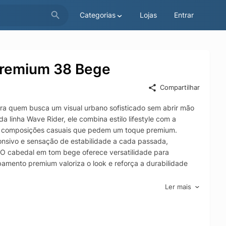
Categorias
Lojas
Entrar
Premium 38 Bege
Compartilhar
ra quem busca um visual urbano sofisticado sem abrir mão
 linha Wave Rider, ele combina estilo lifestyle com a
s e composições casuais que pedem um toque premium.
nsivo e sensação de estabilidade a cada passada,
. O cabedal em tom bege oferece versatilidade para
bamento premium valoriza o look e reforça a durabilidade
tável, com construção que favorece a adaptação ao pé e
Ler mais
anter segurança em superfícies comuns da cidade, tornando
tênis casual bege confortável, estiloso e com identidade