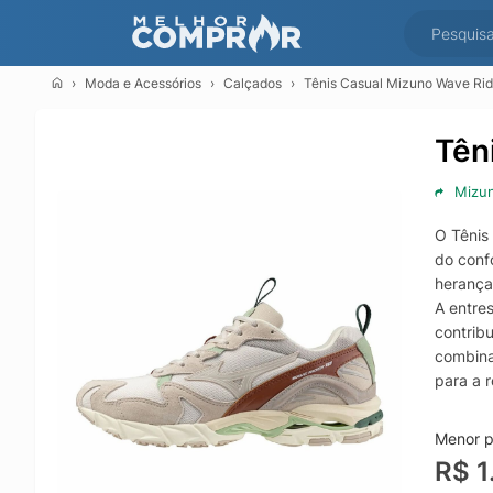
Moda e Acessórios
Calçados
Tênis Casual Mizuno Wave Ri
Tên
Mizu
O Tênis
do confo
herança
A entre
contrib
combina
para a r
Pensado
bem-est
Menor p
o Mizun
R$ 1
marcant