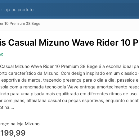
der 10 Premium 38 Bege
is Casual Mizuno Wave Rider 10 
no
 Casual Mizuno Wave Rider 10 Premium 38 Bege é a escolha ideal pa
rto característico da Mizuno. Com design inspirado em um clássico da
 esportiva da marca, trazendo presença para o dia a dia, passeio
ssola com a renomada tecnologia Wave entrega amortecimento respo
uindo para uma pisada mais equilibrada em diferentes ritmos de uso
r com jeans, alfaiataria casual ou peças esportivas, enquanto o aca
otina.
 para uso prolongado, o calce no tamanho 38 oferece ajuste confor
ar ao longo do dia. Além disso, o solado com boa tração ajuda a m
reço na loja Mizuno
o Wave Rider 10 Premium uma opção completa para quem procura um 
.199,99
e.