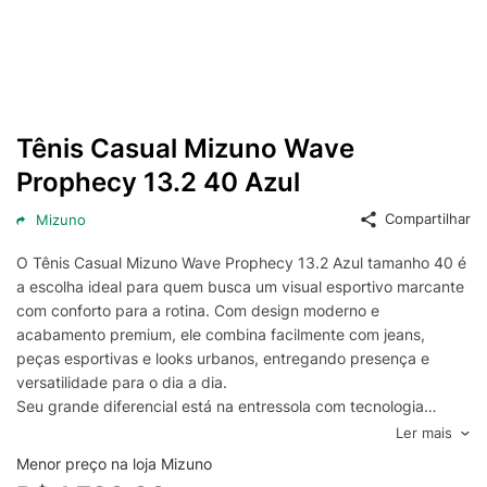
Tênis Casual Mizuno Wave
Prophecy 13.2 40 Azul
Compartilhar
Mizuno
O Tênis Casual Mizuno Wave Prophecy 13.2 Azul tamanho 40 é
a escolha ideal para quem busca um visual esportivo marcante
com conforto para a rotina. Com design moderno e
acabamento premium, ele combina facilmente com jeans,
peças esportivas e looks urbanos, entregando presença e
versatilidade para o dia a dia.
Seu grande diferencial está na entressola com tecnologia
Mizuno Wave, que ajuda a proporcionar amortecimento
Ler mais
responsivo e sensação de estabilidade a cada passada. O
Menor preço na loja Mizuno
cabedal é desenvolvido para favorecer a ventilação e o ajuste