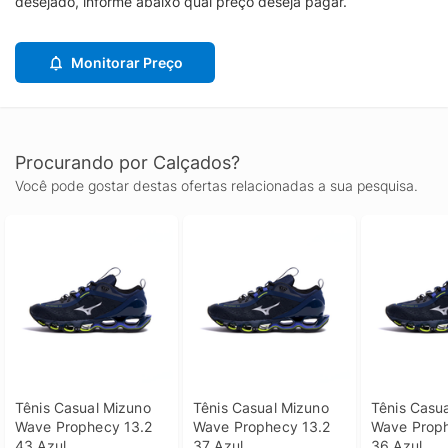
desejado, informe abaixo qual preço deseja pagar.
Monitorar Preço
Procurando por Calçados?
Você pode gostar destas ofertas relacionadas a sua pesquisa.
Tênis Casual Mizuno 
Tênis Casual Mizuno 
Tênis Casua
Wave Prophecy 13.2 
Wave Prophecy 13.2 
Wave Proph
43 Azul
37 Azul
36 Azul