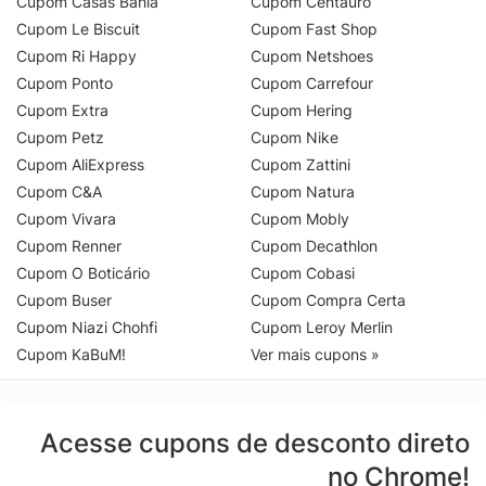
Cupom Casas Bahia
Cupom Centauro
Cupom Le Biscuit
Cupom Fast Shop
Cupom Ri Happy
Cupom Netshoes
Cupom Ponto
Cupom Carrefour
Cupom Extra
Cupom Hering
Cupom Petz
Cupom Nike
Cupom AliExpress
Cupom Zattini
Cupom C&A
Cupom Natura
Cupom Vivara
Cupom Mobly
Cupom Renner
Cupom Decathlon
Cupom O Boticário
Cupom Cobasi
Cupom Buser
Cupom Compra Certa
Cupom Niazi Chohfi
Cupom Leroy Merlin
Cupom KaBuM!
Ver mais cupons »
Acesse cupons de desconto direto
no Chrome!